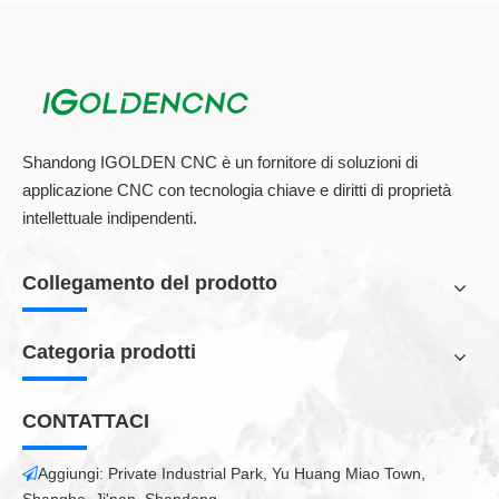
su un:
sotto un: