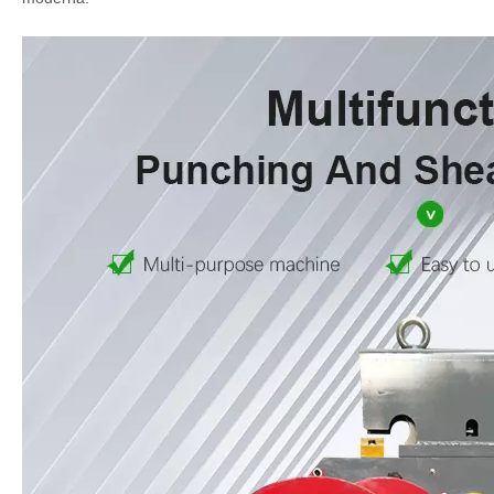
marchio prodotto:
iGOLDENCNC
Codice Prodotto:
QA32
Richiesta
Descrizione del prodotto
Descrizione combinata di punzoni e taglio in metallo:
Punteggi in metallo combinati e tosaggio è un'attrezzatura
speciale per l'elaborazione dei metalli nella produzione
moderna.