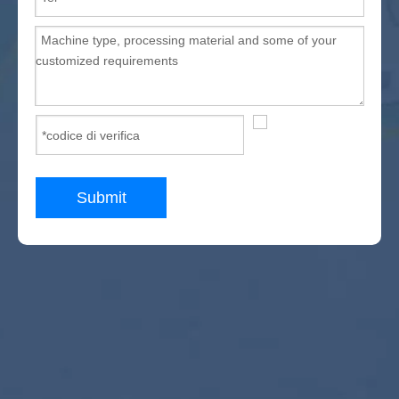
Router di pietra CNC
Piccola fresatrice CNC
Macchina laser
Tagliatrice in fibra
Macchina laser CO2.
Macchina per la pulizia del laser
Saldatrice laser
Submit
Macchina per la marcatura laser
CNC Plasma Cutter.
Taglierina a coltello oscillante CNC
Macchina CNC in legno massello
messaggi recenti