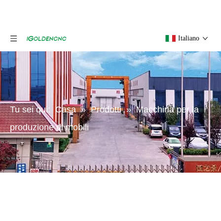
Italiano
Tu sei qui:
Casa
»
Prodotti
»
Macchina per la
produzione di mobili