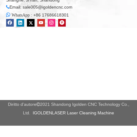
Shanghe, Ji'nan, Shandong
Email:
sale005@igoldencnc.com


:
+86 17686618301
WhatsApp
Diritto d'autore
2021 Shandong Igolden CNC Technology Co.,

Ltd.
IGOLDENLASER Laser Cleaning Machine