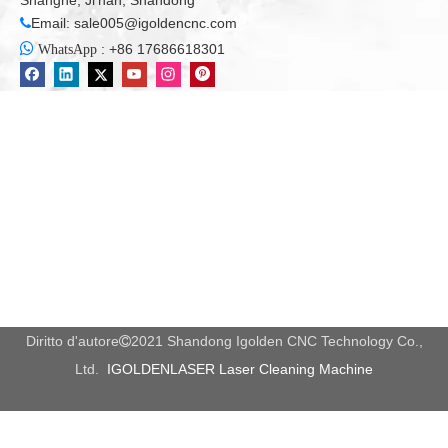
Shanghe, Ji'nan, Shandong
Email:
sale005@igoldencnc.com


:
+86 17686618301
WhatsApp
Diritto d'autore
2021 Shandong Igolden CNC Technology Co.,

Ltd.
IGOLDENLASER Laser Cleaning Machine