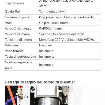
X, pignone del rack-elicoidale, vite a
Trasmissione
sfera Z
Guide Rail
Terina guida Hiwin
Sistema di guida
Giappone Servo Motor e conducenti
Arco
Colpire l'arco intatto
Velocità di viaggio
0-40000mm/min
Velocità di lavoro
Secondo lo spessore del taglio
Tensione di lavoro
Monofase 220 V e 3 fase 380 V/50Hz
Software
Fastcam
Asse rotante
Insieme a
Testa di perforazione
Insieme a
Contrassegnare la
Insieme a
testa
Dettagli di taglio del foglio di plasma: