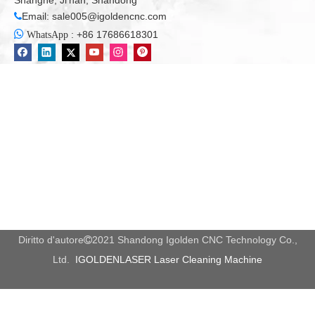
Shanghe, Ji'nan, Shandong
Email:
sale005@igoldencnc.com


:
+86 17686618301
WhatsApp
Diritto d'autore
2021 Shandong Igolden CNC Technology Co.,

Ltd.
IGOLDENLASER Laser Cleaning Machine