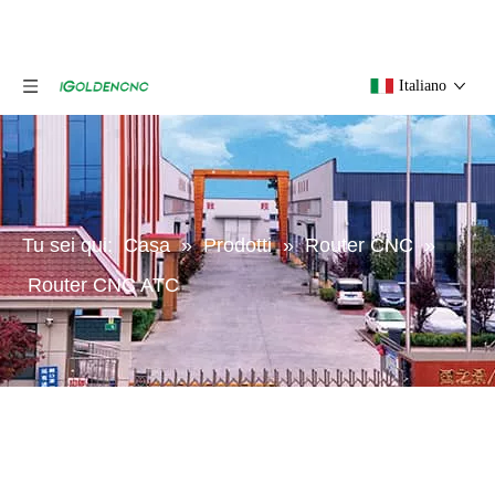
Italiano
Tu sei qui:
Casa
»
Prodotti
»
Router CNC
»
Router CNC ATC