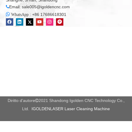
Shanghe, Ji'nan, Shandong
Email:
sale005@igoldencnc.com


:
+86 17686618301
WhatsApp
Diritto d'autore
2021 Shandong Igolden CNC Technology Co.,

Ltd.
IGOLDENLASER Laser Cleaning Machine