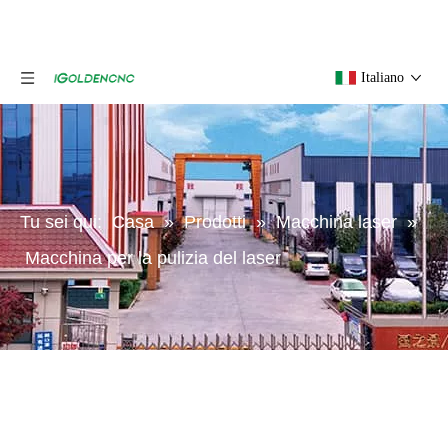
Italiano
Tu sei qui:
Casa
»
Prodotti
»
Macchina laser
»
Macchina per la pulizia del laser