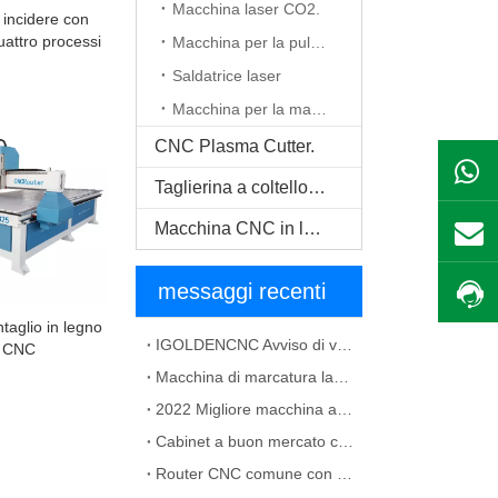
Macchina laser CO2.
incidere con
attro processi
Macchina per la pulizia del laser
ione del legno
Saldatrice laser
Macchina per la marcatura laser
CNC Plasma Cutter.
Taglierina a coltello oscillante CNC
Macchina CNC in legno massello
messaggi recenti
taglio in legno
IGOLDENCNC Avviso di variazione del nome della società e indirizzo dell'ufficio
r CNC
Macchina di marcatura laser in fibra per la soluzione di materiale metallico
2022 Migliore macchina a CNC per la creazione di un mobile
Cabinet a buon mercato che prepara la macchina CNC in vendita
Router CNC comune con guasti ATC