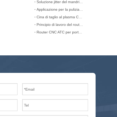
Soluzione jitter del mandrino della macchina del router CNC ATC
Applicazione per la pulizia della macchina laser
Cina di taglio al plasma CNC portatile Cina
Principio di lavoro del router CNC lineare ATC
Router CNC ATC per porta di legno MDF