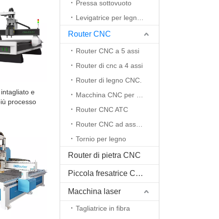
Pressa sottovuoto
Levigatrice per legno CNC
Router CNC
Router CNC a 5 assi
Router di cnc a 4 assi
Router di legno CNC.
ntagliato e
Macchina CNC per schiuma EPS
iù processo
Router CNC ATC
Router CNC ad asse rotante
Tornio per legno
Router di pietra CNC
Piccola fresatrice CNC
Macchina laser
Tagliatrice in fibra