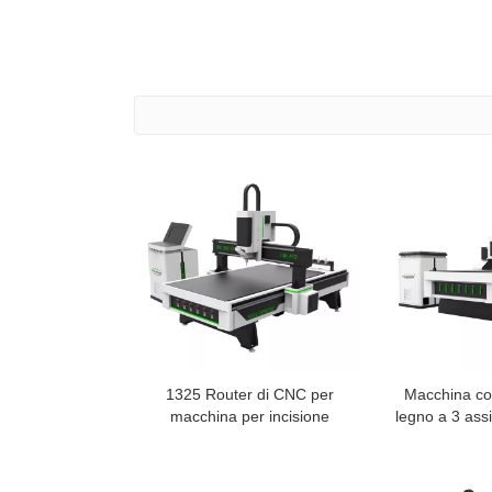
1325 Router di CNC per
Macchina con
macchina per incisione
legno a 3 ass
automatizzata per la
ven
lavorazione del legno