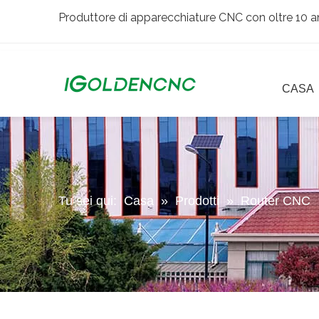
Produttore di apparecchiature CNC con oltre 10 an
CASA
Tu sei qui:
Casa
»
Prodotti
»
Router CNC