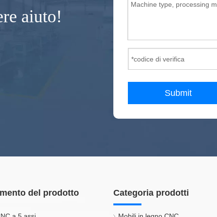
ere aiuto!
Submit
mento del prodotto
Categoria prodotti
NC a 5 assi
Mobili in legno CNC.