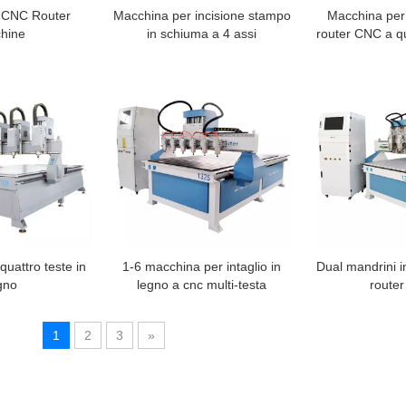
 CNC Router
Macchina per incisione stampo
Macchina per 
hine
in schiuma a 4 assi
router CNC a qu
per la lavoraz
uattro teste in
1-6 macchina per intaglio in
Dual mandrini in
gno
legno a cnc multi-testa
route
1
2
3
»