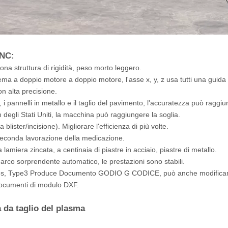
CNC:
uona struttura di rigidità, peso morto leggero.
istema a doppio motore a doppio motore, l'asse x, y, z usa tutti una guida
n alta precisione.
 i pannelli in metallo e il taglio del pavimento, l'accuratezza può raggi
m degli Stati Uniti, la macchina può raggiungere la soglia.
blister/incisione). Migliorare l'efficienza di più volte.
a seconda lavorazione della medicazione.
la lamiera zincata, a centinaia di piastre in acciaio, piastre di metallo.
 l'arco sorprendente automatico, le prestazioni sono stabili.
ares, Type3 Produce Documento GODIO G CODICE, può anche modificare
documenti di modulo DXF.
 da taglio del plasma