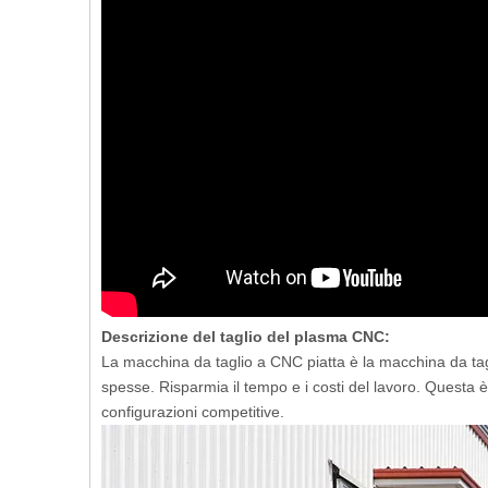
Descrizione del taglio del plasma CNC:
La macchina da taglio a CNC piatta è la macchina da tagli
spesse. Risparmia il tempo e i costi del lavoro. Questa è
configurazioni competitive.