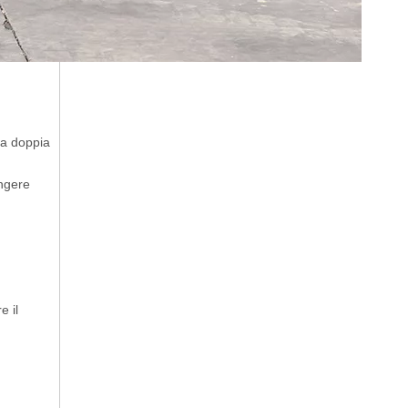
 a doppia
ungere
 il