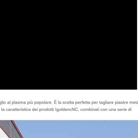
o al plasma più popolare. È la scelta perfetta per tagliare piastre meta
 la caratteristica dei prodotti IgoldencNC, combinati con una serie di