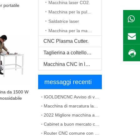
Macchina laser CO2.
r portatile
Macchina per la pulizia del laser
Saldatrice laser
Macchina per la marcatura laser
CNC Plasma Cutter.
Taglierina a coltello oscillante CNC
Macchina CNC in legno massello
messaggi recenti
ina da 1500 W
IGOLDENCNC Avviso di variazione del nome della società e indirizzo dell'ufficio
inossidabile
Macchina di marcatura laser in fibra per la soluzione di materiale metallico
2022 Migliore macchina a CNC per la creazione di un mobile
Cabinet a buon mercato che prepara la macchina CNC in vendita
Router CNC comune con guasti ATC