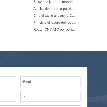
Soluzione jitter del mandrino della macchina del router CNC ATC
Applicazione per la pulizia della macchina laser
Cina di taglio al plasma CNC portatile Cina
Principio di lavoro del router CNC lineare ATC
Router CNC ATC per porta di legno MDF