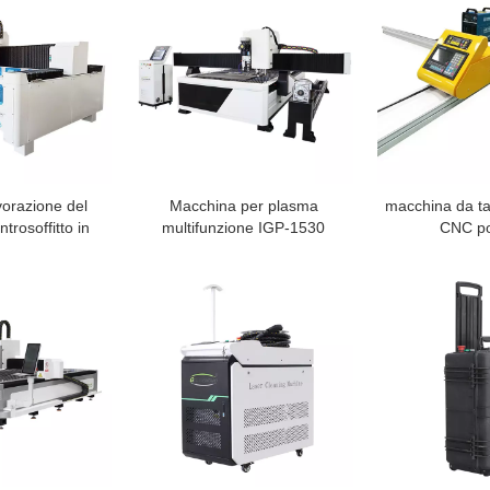
vorazione del
Macchina per plasma
macchina da ta
trosoffitto in
multifunzione IGP-1530
CNC por
da cucina