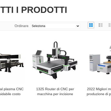
TTI I PRODOTTI
Ordinare
o al plasma CNC
1325 Router di CNC per
2022 Migliori m
sidabile costo
macchina per incisione
produzione di p
automatizzata per la
da cu
lavorazione del legno