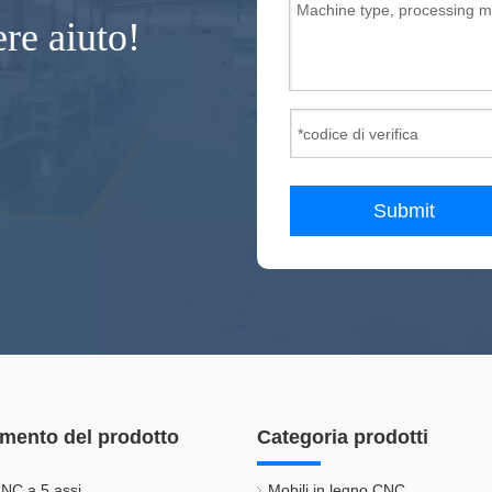
ere aiuto!
Submit
mento del prodotto
Categoria prodotti
NC a 5 assi
Mobili in legno CNC.