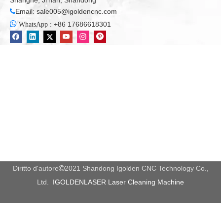
Shanghe, Ji'nan, Shandong
Email:
sale005@igoldencnc.com


:
+86 17686618301
WhatsApp
Diritto d'autore
2021 Shandong Igolden CNC Technology Co.,

Ltd.
IGOLDENLASER Laser Cleaning Machine