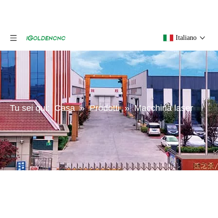
Italiano
Tu sei qui:
Casa
»
Prodotti
»
Macchina laser