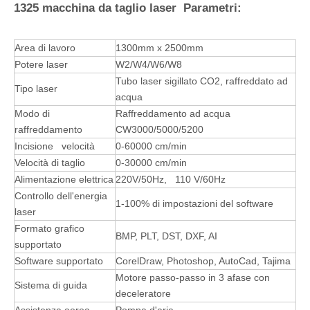
1325 macchina da taglio laser Parametri:
Area di lavoro
1300mm x 2500mm
Potere laser
W2/W4/W6/W8
Tubo laser sigillato CO2, raffreddato ad
Tipo laser
acqua
Modo di
Raffreddamento ad acqua
raffreddamento
CW3000/5000/5200
Incisione velocità
0-60000 cm/min
Velocità di taglio
0-30000 cm/min
Alimentazione elettrica
220V/50Hz, 110 V/60Hz
Controllo dell'energia
1-100% di impostazioni del software
laser
Formato grafico
BMP, PLT, DST, DXF, AI
supportato
Software supportato
CorelDraw, Photoshop, AutoCad, Tajima
Motore passo-passo in 3 afase con
Sistema di guida
deceleratore