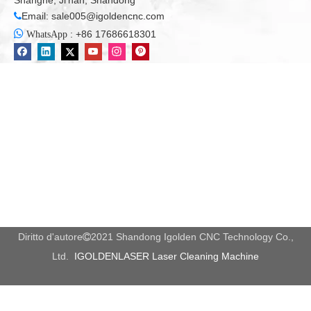
Shanghe, Ji'nan, Shandong
Email:
sale005@igoldencnc.com


:
+86 17686618301
WhatsApp
Diritto d'autore
2021 Shandong Igolden CNC Technology Co.,

Ltd.
IGOLDENLASER Laser Cleaning Machine
TAIWAN CSK Guida e cintura di trasmissione