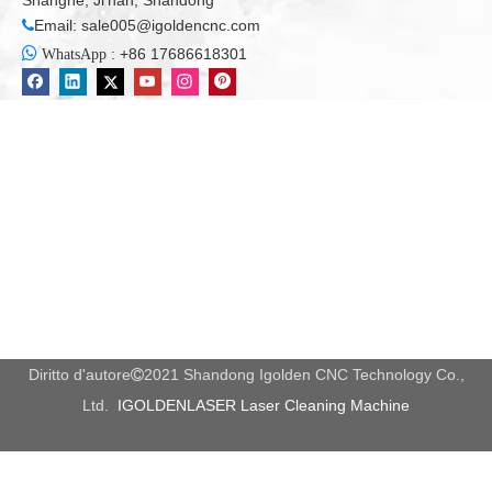
Shanghe, Ji'nan, Shandong
Email:
sale005@igoldencnc.com


:
+86 17686618301
WhatsApp
Diritto d'autore
2021 Shandong Igolden CNC Technology Co.,

Ltd.
IGOLDENLASER Laser Cleaning Machine