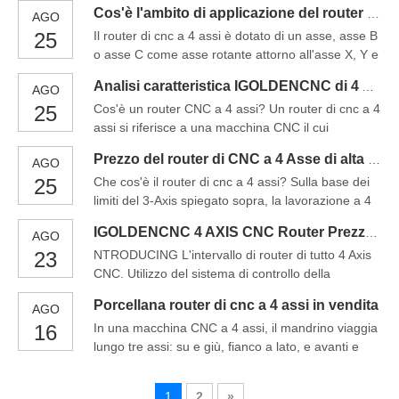
utilizza un mandrino importato con i vantaggi come
CNC multi-asse ha reso dotato di lavorazione CNC
Cos'è l'ambito di applicazione del router del router di cnc a 4 assi in Cina
AGO
un'elevata precisione, alta velocità, basso rumore
25
Il router di cnc a 4 assi è dotato di un asse, asse B
e durata di servizio. Inoltre, viene utilizzata la guida
o asse C come asse rotante attorno all'asse X, Y e
lineare quadrata importata, quindi la precisione è
Z, il router CNC a 4 AXIS è progettato
molto accurata e l'operatio
Analisi caratteristica IGOLDENCNC di 4 AXIS CNC Router
AGO
appositamente per lavori di lavorazione del
25
Cos'è un router CNC a 4 assi? Un router di cnc a 4
cilindro. Una vera macchina del router CNC a 4
assi si riferisce a una macchina CNC il cui
assi significa X-Y-Z-C, X-Y-Z-B, X-Y-Z-A, 4 Asse
percorso di elaborazione include X, Y, Z e una
sono collegati, che rendono il quattro asse per
Prezzo del router di CNC a 4 Asse di alta precisione in Cina
AGO
fresatura Axis.4-Axis coinvolge gli stessi processi
lavorare a T
25
Che cos'è il router di cnc a 4 assi? Sulla base dei
coinvolti in lavorazione a 3 assi, dove un taglio
limiti del 3-Axis spiegato sopra, la lavorazione a 4
L'utensile viene utilizzato per rimuovere il materiale
assi e la lavorazione del CNC a 5 assi è diventata
da un pezzo per creare la forma e il profilo
IGOLDENCNC 4 AXIS CNC Router Prezzo in Cina 2021
AGO
più popolare. Il 4 AXIS CNC RouterProcess
desiderati. Ho.
23
NTRODUCING L'intervallo di router di tutto 4 Axis
racchiude lo stesso meccanismo d'azione.
CNC. Utilizzo del sistema di controllo della
Tuttavia, dal suo nome, c'è un asse aggiuntivo
sintetizzazione del famoso mondiale per
incluso. In un router di cnc a 4 assi, lo spind
Porcellana router di cnc a 4 assi in vendita
AGO
alimentare tutte le funzioni operative, incluso il
16
In una macchina CNC a 4 assi, il mandrino viaggia
nuovo sistema di mandrino di cambio automatico a
lungo tre assi: su e giù, fianco a lato, e avanti e
4 Axis 9.0KW. Sistema del mandrino. Apera il podio
indietro, mentre il pezzo rimane fermo sul tavolo
di controllo e il pendente MPG per il controllo
della macchina. La lavorazione CNC a 4 assi ruota
preciso sul router CNC.
1
2
»