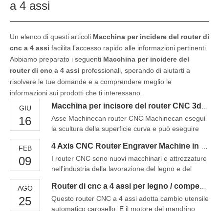
a 4 assi
Un elenco di questi articoli
Macchina per incidere del router di
cnc a 4 assi
facilita l'accesso rapido alle informazioni pertinenti.
Abbiamo preparato i seguenti
Macchina per incidere del
router di cnc a 4 assi
professionali, sperando di aiutarti a
risolvere le tue domande e a comprendere meglio le
informazioni sui prodotti che ti interessano.
Macchina per incisore del router CNC 3d a 4 assi
GIU
16
Asse Machinecan router CNC Machinecan esegui
la scultura della superficie curva e può eseguire
intagliatura a tutto tondo per piastre curve e
4 Axis CNC Router Engraver Machine in vendita
FEB
piastre a tutto tondo. Indipendentemente dal fatto
09
I router CNC sono nuovi macchinari e attrezzature
che la piastra piegata sia una protezione di 180
nell'industria della lavorazione del legno e del
gradi o 90 gradi, può essere scolpita naturalmente
mobile negli ultimi anni, che rappresentano la
e l'effetto di intaglio di ciascun angolo non sarà DE
Router di cnc a 4 assi per legno / compensato / in PVC / intaglio / fresatura / da taglio Prezzo
AGO
tendenza allo sviluppo dell'industria dei macchinari
25
Questo router CNC a 4 assi adotta cambio utensile
per la lavorazione del legno. In particolare, la
automatico carosello. E il motore del mandrino
graduale maturità della tecnologia di lavorazione