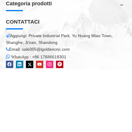
Categoria prodotti
CONTATTACI
Aggiungi: Private Industrial Park, Yu Huang Miao Town,

Shanghe, Ji'nan, Shandong
Email:
sale005@igoldencnc.com


:
+86 17686618301
WhatsApp