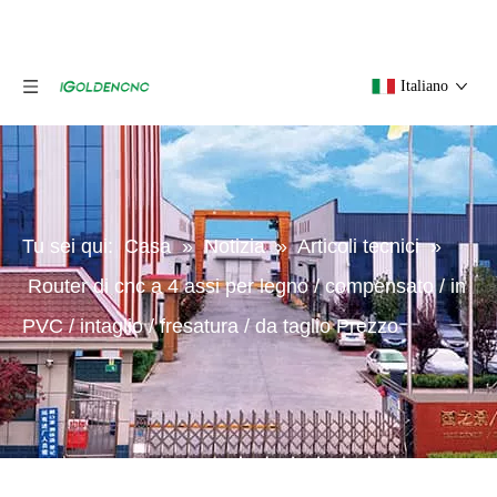
Italiano
Tu sei qui:
Casa
»
Notizia
»
Articoli tecnici
»
Router di cnc a 4 assi per legno / compensato / in
PVC / intaglio / fresatura / da taglio Prezzo