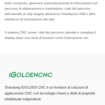
testo composto, generare automaticamente le informazioni sul
percorso di elaborazione e trasmettono i dati del percorso
dell'utensile al chip singolo attraverso l'interfaccia USB o altre
interfacce di trasmissione dei dati.
Il sistema CNC riceve i dati del percorso utensile e completa il
display dopo una serie di funzioni come l'interazione con
l'utente, viene utilizzato un algoritmo specifico per convertire le
informazioni sul percorso di ingresso nelle informazioni di
controllo numerico. Il controller converte queste informazioni in
un segnale (treno impulsi) che guida il motore passo-passo o il
servomotore per controllare la macchina per incidere X, Y, Z
pass a tre assi. La fresatura simultanea può incidere vari piani o
caratteri grafici tridimensionali progettati sul computer per
realizzare l'automazione dell'incisione.
Shandong IGOLDEN CNC è un fornitore di soluzioni di
applicazione CNC con tecnologia chiave e diritti di proprietà
intellettuale indipendenti.
Applicazione router CNC a 4 assi: