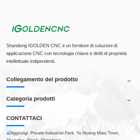
Shandong IGOLDEN CNC è un fornitore di soluzioni di
applicazione CNC con tecnologia chiave e diritti di proprietà
intellettuale indipendenti.
Collegamento del prodotto
Categoria prodotti
Four Process CNC Plywood Colar Router
CONTATTACI
Woodworking Machine Applicazione:
1. Mobili:
Porte di armadietti, porte in legno massiccio, porte in
Aggiungi: Private Industrial Park, Yu Huang Miao Town,

legno artigiane, porte senza vernici, schermi, finestre a ventole