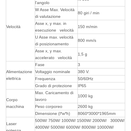
l'angolo
W Asse Max. Velocità
80 giri / min
di valutazione
Asse x, y max. in
Velocità
150 m/min
esecuzione velocità
U Asse max. velocità
800 mm/s
di posizionamento
Asse x, y max.
1,5 g
accelerato velocità
Fase
3
Alimentazione
Voltaggio nominale
380 V.
elettrica
Frequenza
50/60Hz
Grado di protezione
IP65
Max. Caricamento di
1000 kg
lavoro
Corpo
macchina
Peso corporeo
2600 kg
Dimensione (l*w*h)
8060*3000*1965mm
500W/ 750W/ 1000W/ 1500W/ 2000W/ 3000W/
Laser
4000W/ 5000W/ 6000W/ 8000W/ 10000W/
potenza