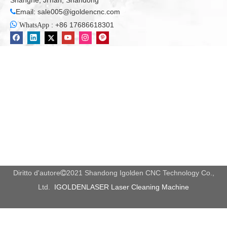
Shanghe, Ji'nan, Shandong
deformazione durante il processo di taglio dei tubi lunghi.
Email:
sale005@igoldencnc.com


:
+86 17686618301
WhatsApp
Può elaborare sia le piastre metalliche che i tubi metallici, un
taglierina laser a prezzi accessibili Per due scopi, risparmiare
spazio e costi e miglioramento dell'efficienza della produzione.
Testa di taglio laser a fuoco automatico
Diritto d'autore
2021 Shandong Igolden CNC Technology Co.,

Ltd.
IGOLDENLASER Laser Cleaning Machine