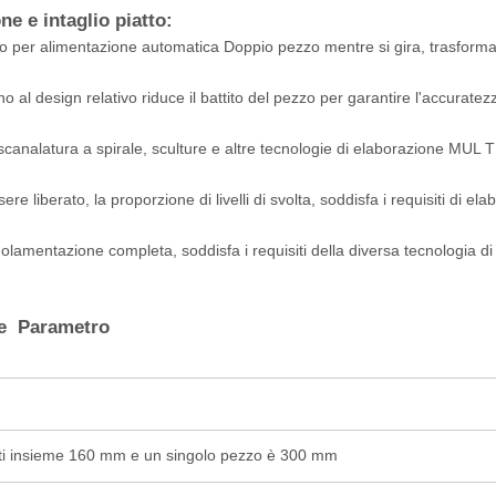
e e intaglio piatto:
gno per alimentazione automatica Doppio pezzo mentre si gira, trasform
orno al design relativo riduce il battito del pezzo per garantire l'accuratez
scanalatura a spirale, sculture e altre tecnologie di elaborazione MUL T
re liberato, la proporzione di livelli di svolta, soddisfa i requisiti di el
golamentazione completa, soddisfa i requisiti della diversa tecnologia di
ne Parametro
ti insieme 160 mm e un singolo pezzo è 300 mm