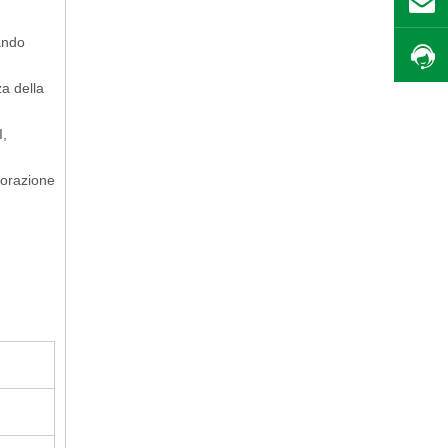
ando
za della
I,
aborazione