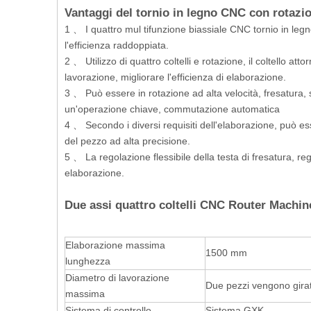
Vantaggi del tornio in legno CNC con rotazion
1 、 I quattro mul tifunzione biassiale CNC tornio in le
l'efficienza raddoppiata.
2 、 Utilizzo di quattro coltelli e rotazione, il coltello att
lavorazione, migliorare l'efficienza di elaborazione.
3 、 Può essere in rotazione ad alta velocità, fresatura, 
un'operazione chiave, commutazione automatica
4 、 Secondo i diversi requisiti dell'elaborazione, può esse
del pezzo ad alta precisione.
5 、 La regolazione flessibile della testa di fresatura, re
elaborazione.
Due assi quattro coltelli CNC Router Machi
Elaborazione massima
1500 mm
lunghezza
Diametro di lavorazione
Due pezzi vengono gira
massima
Sistema di controllo
Sistema GXK