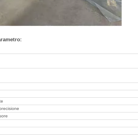
arametro:
te
 precisione
sore