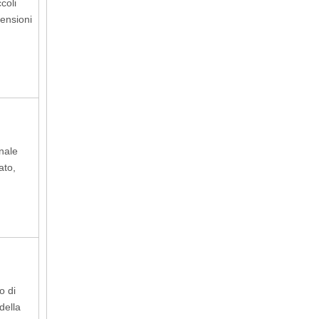
ccoli
mensioni
onale
ato,
o di
della