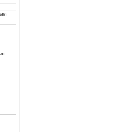
ltri
oni