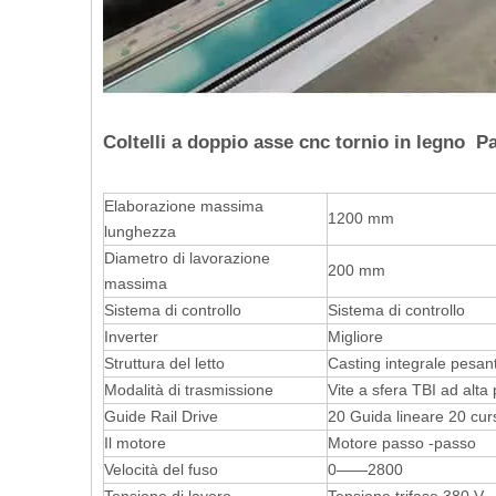
Coltelli a doppio asse cnc tornio in legno P
Elaborazione massima
1200 mm
lunghezza
Diametro di lavorazione
200 mm
massima
Sistema di controllo
Sistema di controllo
Inverter
Migliore
Struttura del letto
Casting integrale pesan
Modalità di trasmissione
Vite a sfera TBI ad alta
Guide Rail Drive
20 Guida lineare 20 cur
Il motore
Motore passo -passo
Velocità del fuso
0——2800
Tensione di lavoro
Tensione trifase 380 V.