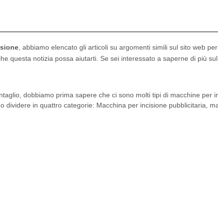
isione
, abbiamo elencato gli articoli su argomenti simili sul sito web per
 questa notizia possa aiutarti. Se sei interessato a saperne di più sul
taglio, dobbiamo prima sapere che ci sono molti tipi di macchine per in
 dividere in quattro categorie: Macchina per incisione pubblicitaria, m
ne in pietra e macchina per incisione del metallo,