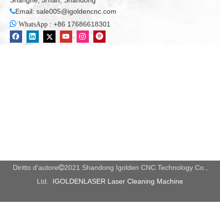
Shanghe, Ji'nan, Shandong
Email:
sale005@igoldencnc.com


:
+86 17686618301
WhatsApp
Diritto d'autore
2021 Shandong Igolden CNC Technology Co.,

Ltd.
IGOLDENLASER Laser Cleaning Machine