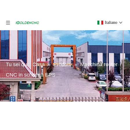
Italiano
Tu sei qui:
Casa
»
Prodotti
»
Macchina router
CNC in schiuma EPS