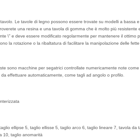
l tavolo. Le tavole di legno possono essere trovate su modelli a bassa 
overete una resina e una tavola di gomma che è molto più resistente 
ivente \" e deve essere modificato regolarmente per mantenere il ottimo p
o la rotazione o la ribaltatura di facilitare la manipolazione delle fette 
este sono macchine per segatrici controllate numericamente note come
i da effettuare automaticamente, come tagli ad angolo o profilo.
interizzata
aglio ellipse 5, taglio ellisse 5, taglio arco 6, taglio lineare 7, tavola da t
ta 10, taglio anomarità