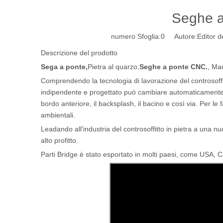
Seghe a
numero Sfoglia:
0
Autore:Editor de
Descrizione del prodotto
Sega a ponte,
Pietra al quarzo,
Seghe a ponte CNC.
, Mac
Comprendendo la tecnologia di lavorazione del controsoffitto
indipendente e progettato può cambiare automaticamente gli s
bordo anteriore, il backsplash, il bacino e così via. Per le
ambientali.
Leadando all'industria del controsoffitto in pietra a una n
alto profitto.
Parti Bridge è stato esportato in molti paesi, come USA, C