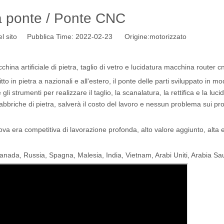
 ponte / Ponte CNC
l sito Pubblica Time: 2022-02-23 Origine:
motorizzato
china artificiale di pietra, taglio di vetro e lucidatura macchina router c
 in pietra a nazionali e all'estero, il ponte delle parti sviluppato in m
trumenti per realizzare il taglio, la scanalatura, la rettifica e la luci
 fabbriche di pietra, salverà il costo del lavoro e nessun problema sui pr
uova era competitiva di lavorazione profonda, alto valore aggiunto, alta e
anada, Russia, Spagna, Malesia, India, Vietnam, Arabi Uniti, Arabia Sau