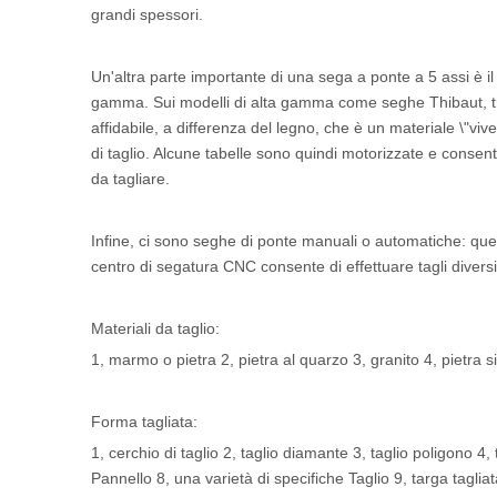
grandi spessori.
Un'altra parte importante di una sega a ponte a 5 assi è i
gamma. Sui modelli di alta gamma come seghe Thibaut, tr
affidabile, a differenza del legno, che è un materiale \"v
di taglio. Alcune tabelle sono quindi motorizzate e consenton
da tagliare.
Infine, ci sono seghe di ponte manuali o automatiche: qu
centro di segatura CNC consente di effettuare tagli divers
Materiali da taglio:
1, marmo o pietra 2, pietra al quarzo 3, granito 4, pietra s
Forma tagliata:
1, cerchio di taglio 2, taglio diamante 3, taglio poligono 4, t
Pannello 8, una varietà di specifiche Taglio 9, targa taglia