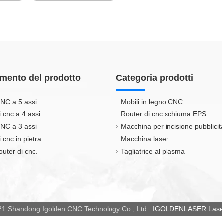
mento del prodotto
Categoria prodotti
NC a 5 assi
Mobili in legno CNC.
i cnc a 4 assi
Router di cnc schiuma EPS
NC a 3 assi
Macchina per incisione pubblicit
 cnc in pietra
Macchina laser
outer di cnc.
Tagliatrice al plasma
21 Shandong Igolden CNC Technology Co., Ltd.
IGOLDENLASER Laser