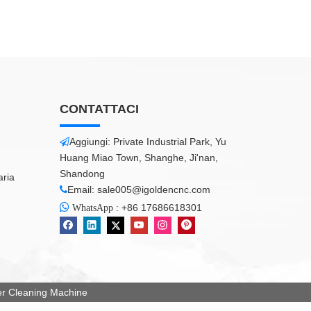
CONTATTACI
Aggiungi: Private Industrial Park, Yu

Huang Miao Town, Shanghe, Ji'nan,
Shandong
aria
Email:
sale005@igoldencnc.com


:
+86 17686618301
WhatsApp
 Cleaning Machine