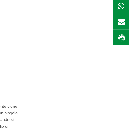
onte viene
 un singolo
uando si
io di