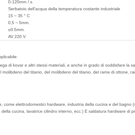
0-120mm / s.
Serbatoio dell'acqua della temperatura costante industriale
15 ~ 35 ° C
0,5 ~ 5mm.
≤0.5mm.
AV 220 V.
plicabile:
lega di kovar e altri stessi materiali, e anche in grado di soddisfare la s
del molibdeno del titanio, del molibdeno del titanio, del rame di ottone, r
are, come elettrodomestici hardware, industria della cucina e del bagno 
a della cucina, lavatrice cilindro interno, ecc.) E saldatura hardware di p