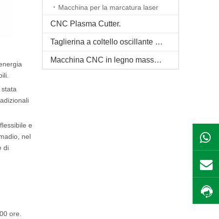
Macchina per la marcatura laser
CNC Plasma Cutter.
Taglierina a coltello oscillante CNC
Macchina CNC in legno massello
 energia
li.
 stata
radizionali
lessibile e
rmadio, nel
e di
000 ore.