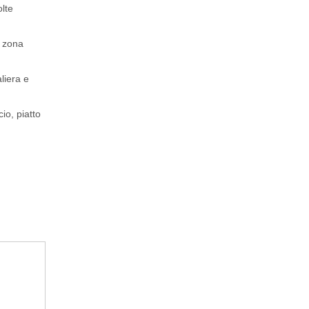
olte
a zona
liera e
cio, piatto