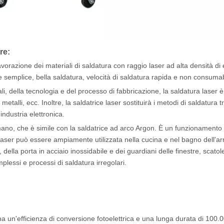
re:
avorazione dei materiali di saldatura con raggio laser ad alta densità di
 semplice, bella saldatura, velocità di saldatura rapida e non consumabi
li, della tecnologia e del processo di fabbricazione, la saldatura laser è
talli, ecc. Inoltre, la saldatrice laser sostituirà i metodi di saldatura t
industria elettronica.
mano, che è simile con la saldatrice ad arco Argon. È un funzionamento f
ice laser può essere ampiamente utilizzata nella cucina e nel bagno dell'a
 della porta in acciaio inossidabile e dei guardiani delle finestre, scatol
mplessi e processi di saldatura irregolari.
 ha un'efficienza di conversione fotoelettrica e una lunga durata di 100.