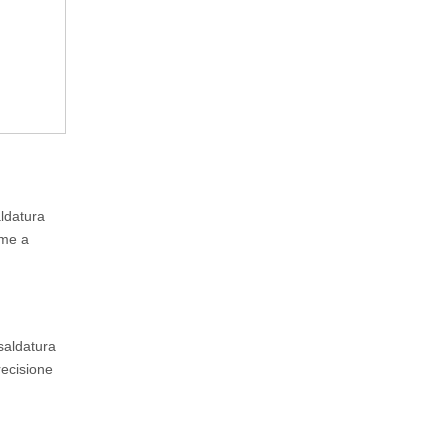
aldatura
ame a
(saldatura
recisione