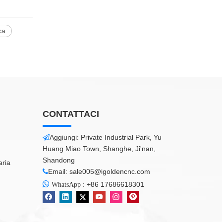
ca
CONTATTACI
Aggiungi: Private Industrial Park, Yu

Huang Miao Town, Shanghe, Ji'nan,
Shandong
aria
Email:
sale005@igoldencnc.com


:
+86 17686618301
WhatsApp