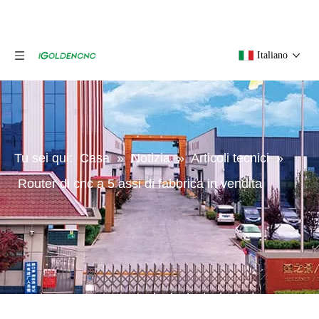
Italiano
Tu sei qui:
Casa
»
Notizia
»
Articoli tecnici
»
Router di cnc a 5 assi di fabbrica in vendita