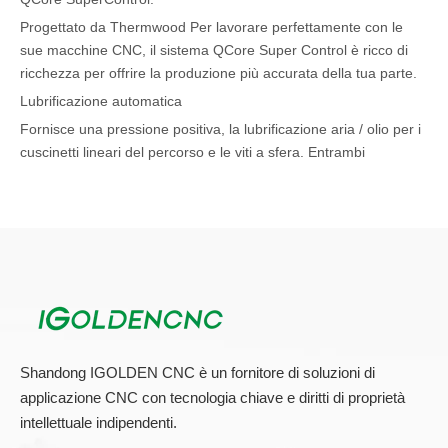
Progettato da Thermwood Per lavorare perfettamente con le
sue macchine CNC, il sistema QCore Super Control è ricco di
ricchezza per offrire la produzione più accurata della tua parte.
Lubrificazione automatica
Fornisce una pressione positiva, la lubrificazione aria / olio per i
cuscinetti lineari del percorso e le viti a sfera. Entrambi
impediscono la contaminazione al cuscinetto consentendo alla
macchina di lavorare in ambienti polverosi e toglie la necessità
di lubrificare manualmente la macchina tra i turni.
Cambio utensile automatico a 4 posizioni
Montato sulla gamba del Gantry Questo cambio utensile a 4
posizioni può accettare strumenti con una lunghezza massima
di 11,5 \"e un diametro di 2\".
Shandong IGOLDEN CNC è un fornitore di soluzioni di
applicazione CNC con tecnologia chiave e diritti di proprietà
Il 5 Asse CNC Router Vantaggio
intellettuale indipendenti.
Ridurre l'alto costo e rischi dalla preparazione di più set-up con