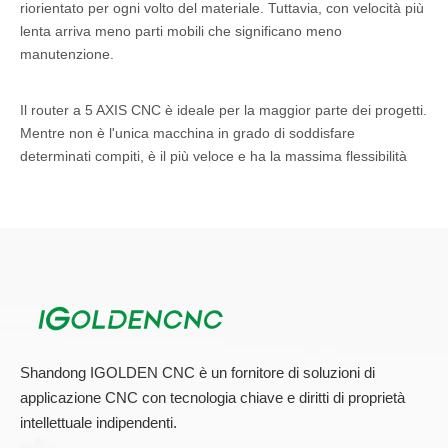
riorientato per ogni volto del materiale. Tuttavia, con velocità più
lenta arriva meno parti mobili che significano meno
manutenzione.
Il router a 5 AXIS CNC è ideale per la maggior parte dei progetti.
Mentre non è l'unica macchina in grado di soddisfare
determinati compiti, è il più veloce e ha la massima flessibilità
operativa.
Vantaggi del router CNC a 5 assi
Il router CNC a 5 AXIS è in uso principalmente per industrie su
larga scala mentre il 3 asse è limitato a quelli più piccoli. La
durata dell'utensile è migliore e migliorata e rifinita
correttamente se confrontata con il 3 asse. L'a 3 assi viene
utilizzato per tagliare gli attrezzi lungo gli assi X, Y e Z solo
Shandong IGOLDEN CNC è un fornitore di soluzioni di
rispetto alle funzionalità aggiuntive del 5 asse. Il 3 Asse è stato
applicazione CNC con tecnologia chiave e diritti di proprietà
inventato nel 1800, che è molto più lento e meno preciso. L'a 3
intellettuale indipendenti.
assi è dotato di un supporto mentre molte macchine hanno un
sistema in movimento per gli scopi di taglio. L'asse 3 assi è