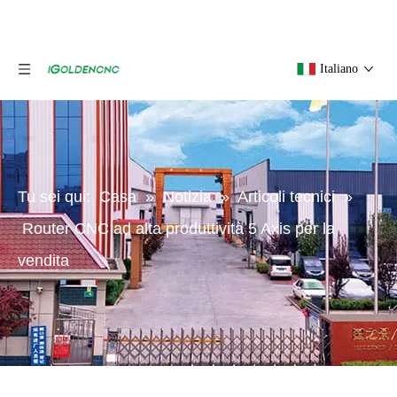
Italiano
Tu sei qui:
Casa
»
Notizia
»
Articoli tecnici
»
Router CNC ad alta produttività 5 Axis per la
vendita