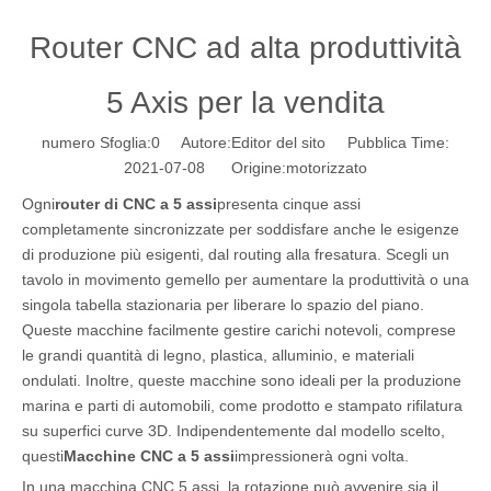
Router CNC ad alta produttività
5 Axis per la vendita
numero Sfoglia:
0
Autore:Editor del sito Pubblica Time:
2021-07-08 Origine:
motorizzato
Ogni
router di CNC a 5 assi
presenta cinque assi
completamente sincronizzate per soddisfare anche le esigenze
di produzione più esigenti, dal routing alla fresatura. Scegli un
tavolo in movimento gemello per aumentare la produttività o una
singola tabella stazionaria per liberare lo spazio del piano.
Queste macchine facilmente gestire carichi notevoli, comprese
le grandi quantità di legno, plastica, alluminio, e materiali
ondulati. Inoltre, queste macchine sono ideali per la produzione
marina e parti di automobili, come prodotto e stampato rifilatura
su superfici curve 3D. Indipendentemente dal modello scelto,
questi
Macchine CNC a 5 assi
impressionerà ogni volta.
In una macchina CNC 5 assi, la rotazione può avvenire sia il