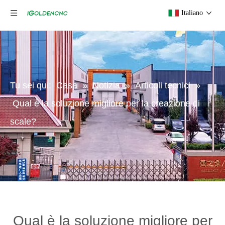
Italiano
Tu sei qui:
Casa
»
Notizia
»
Articoli tecnici
»
Qual è la soluzione migliore per la creazione di
scale?
Qual è la soluzione migliore per