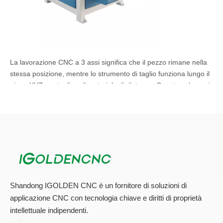
La lavorazione CNC a 3 assi significa che il pezzo rimane nella
stessa posizione, mentre lo strumento di taglio funziona lungo il
piano XYZ per tagliare il materiale di distacco. Questo vale per i
componenti che non richiedono molte profondità e dettagli. 3
L'elaborazione dell'albero è più comunemente utilizzata per la
produzione di componenti meccanici, il più adatto:
Funzionamento automatico / interattivo:
Groove di fresatura
perforazione
Tagliare il bordo tagliente
Shandong IGOLDEN CNC è un fornitore di soluzioni di
applicazione CNC con tecnologia chiave e diritti di proprietà
Macchina per router a 4 assi ATC CNC
intellettuale indipendenti.