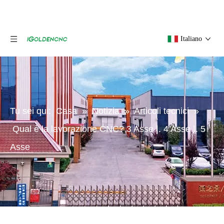
Italiano
Tu sei qui:
Casa
»
Notizia
»
Articoli tecnici
»
Qual è la lavorazione CNC? 3 Asse |. 4 Asse |. 5
Asse