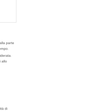
alla parte
tempo.
iderata.
 allo
tà di