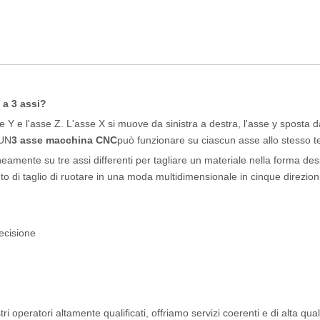
 a 3 assi?
e Y e l'asse Z. L'asse X si muove da sinistra a destra, l'asse y sposta d
 UN
3 asse macchina CNC
può funzionare su ciascun asse allo stesso 
mente su tre assi differenti per tagliare un materiale nella forma des
di taglio di ruotare in una moda multidimensionale in cinque direzioni
ecisione
operatori altamente qualificati, offriamo servizi coerenti e di alta quali