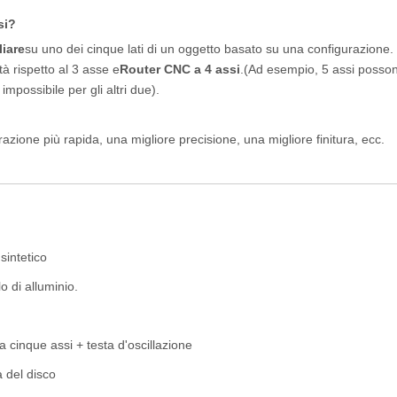
si?
liare
su uno dei cinque lati di un oggetto basato su una configurazione. 
à rispetto al 3 asse e
Router CNC a 4 assi
.
(Ad esempio, 5 assi posso
impossibile per gli altri due).
razione più rapida, una migliore precisione, una migliore finitura, ecc.
sintetico
lo di alluminio.
inque assi + testa d'oscillazione
a del disco