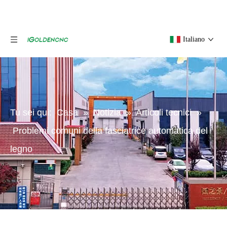
Italiano
Tu sei qui:
Casa
»
Notizia
»
Articoli tecnici
»
Problemi comuni della fasciatrice automatica del
legno