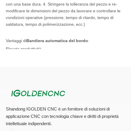
con una base dura. 4. Stringere la tolleranza del pezzo e re-
modificare le dimensioni del pezzo da lavorare e controllare le
condizioni operative (pressione, tempo di ritardo, tempo di
saldatura, tempo di polimerizzazione, ecc.)
Vantaggi di
Bandiera automatica del bordo
:
Elevata produttività
9 m / min Pannello Velocità di alimentazione con movimento
della traccia per una maggiore produttività. Monitoraggio della
posizione del pannello per encoder per un controllo totale del
ciclo di lavoro.
Semplice e intuitivo
La lavorazione priva di errori è assicurata dal pannello di
controllo posizionato sulla parte anteriore della macchina, che
consente una facile selezione di tutte le funzioni principali, tra di
Shandong IGOLDEN CNC è un fornitore di soluzioni di
esse, le unità operative accendo e disattivate. Il PLC guida
applicazione CNC con tecnologia chiave e diritti di proprietà
l'operatore durante la manutenzione, la pulizia, le operazioni
intellettuale indipendenti.
diagnostiche, ecc.