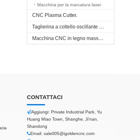
Macchina per la marcatura laser
CNC Plasma Cutter.
Taglierina a coltello oscillante CNC
Macchina CNC in legno massello
CONTATTACI
Aggiungi: Private Industrial Park, Yu

Huang Miao Town, Shanghe, Ji'nan,
Shandong
aria
Email:
sale005@igoldencnc.com
