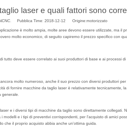
glio laser e quali fattori sono correl
NC. Pubblica Time: 2018-12-12 Origine:
motorizzato
applicazione è molto ampia, molte aree devono essere utilizzate, ma il p
 povero molto economico, di seguito capiremo il prezzo specifico con qu
i tutto deve essere correlato ai suoi produttori di base e ai processi di
 ancora molto numeroso, anche il suo prezzo con diversi produttori per f
ità di fornire macchine da taglio laser è relativamente tecnicamente, la
a generale.
aser e i diversi tipi di macchine da taglio sono direttamente collegati. 
 modelli e i tipi di preventivi corrispondenti, per l'acquisto di amici po
 modo che il proprio acquisto abbia anche un'ottima guida.