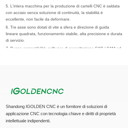
5. L'intera macchina per la produzione di cartelli CNC è saldata
con acciaio senza soluzione di continuità, la stabilità è
eccellente, non facile da deformare.
6. Tre asse sono dotati di vite a sfera e direzione di guida
lineare quadrata, funzionamento stabile, alta precisione e durata
di servizio.
7. Buona compatibilità: software di progettazione CAD / CAM ad
es. Tipo 3 / Artcam / Castmate / Warse, ecc.
8. L'asse x / y adotta la prova della polvere, che renderà la
costante prestazione di lavoro della macchina per una lunga
durata
Cosa devi sapere prima di acquistare il miglior router di cnc
Shandong IGOLDEN CNC è un fornitore di soluzioni di
a 4 assi per alluminio:
applicazione CNC con tecnologia chiave e diritti di proprietà
In questo viaggio per trovare il miglior router CNC per alluminio,
intellettuale indipendenti.
una guida all'acquisto funziona come il percorso che deve
essere seguito. Ho intenzione di darti dei brevi suggerimenti e