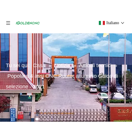
Italiano
Tu sei qui:
Casa
»
Notizia
»
Articoli tecnici
»
Popolare 4 assi CNC Router alluminio Guida di
selezione - 2021