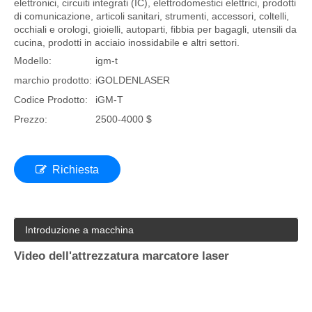
Marcatura laser in fibra
La macchina di marcatura laser in fibra è adatta per la tastiera
del telefono cellulare, tasti traslucidi in plastica, componenti
elettronici, circuiti integrati (IC), elettrodomestici elettrici, prodotti
di comunicazione, articoli sanitari, strumenti, accessori, coltelli,
occhiali e orologi, gioielli, autoparti, fibbia per bagagli, utensili da
cucina, prodotti in acciaio inossidabile e altri settori.
Modello:
igm-t
marchio prodotto:
iGOLDENLASER
Codice Prodotto:
iGM-T