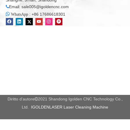
2.Come scegliere il potere adatto dei laser?
Dipende dal materiale che si desidera elaborare e dalla
frequenza di esecuzione della macchina. Fateci sapere quale
materiale vuoi elaborare.
3. Quale materiale è disponibile per la macchina per
marcatura laser?
Le applicazioni calde sono per la maggior parte del materiale
metallico e del materiale non metallico.
su un:
sotto un:
macchina per marcatura laser
macchina per marcatura laser a fibra
macchina di marcatura
Macchina da taglio laser a fibra