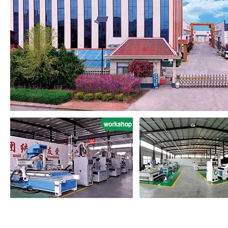
Shandong Igolden CNC Technology Co., Ltd. è una società di
ricerca e sviluppo, manifatturiero, di integrazione delle vendite
che si specializza in router CNC, incisione e tagliente laser,
macchina da taglio al plasma, plotter di taglio, ecc. , Giappone,
Germania, ecc. E benvenuto a visitarci per altre scelte.