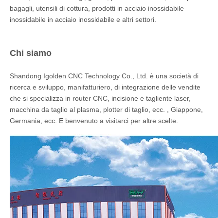
materiali elettroplativi, materiali di rivestimento, materiali di
rivestimento, materie plastiche, gomma, resina epossidica,
ceramica, plastica, ABS, PVC, PES, acciaio, titanio e altri
materiali ,, elettrodomestici, prodotti di comunicazione , Sanitari,
strumenti, accessori, coltelli, occhiali e orologi, gioielli, parti auto,
fibbia per bagagli, utensili da cucina, prodotti in acciaio
inossidabile e altri settori.
Industrie applicative:
Keypone del telefono cellulare, chiavi traslucide in plastica,
componenti elettronici, circuiti integrati (IC), elettrodomestici,
prodotti di comunicazione, articoli sanitari, strumenti, accessori,
coltelli, occhiali e orologi, gioielli, parti automatiche, fibbia per
bagagli, utensili di cottura, prodotti in acciaio inossidabile
inossidabile in acciaio inossidabile e altri settori.
Chi siamo