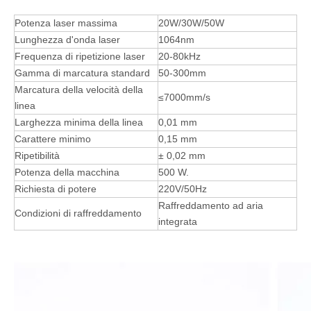
1. Adotta il generatore laser RF USA, le lenti vibranti di
scansione ad alta velocità e il sistema di messa a fuoco
estendente, alta precisione, alta velocità.
2. Sistema di posizionamento della luce ridotta, garantire un
posizionamento accurato, evitare i rifiuti.
3. Il software di marcatura professionale possiede un forte
disegno grafico e modifica di funcion, consente la marcatura
diretta di grafica a colori o marcatura dopo il colore convertito da
RGB in scala di grigi.
Macchina per incisione laser in fibra
Configurazione dei parametri
Potenza laser massima
20W/30W/50W
Lunghezza d'onda laser
1064nm
Frequenza di ripetizione laser
20-80kHz
Gamma di marcatura standard
50-300mm
Marcatura della velocità della
≤7000mm/s