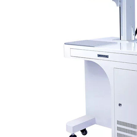
semplici ed efficienti sul mercato.
Incisore laser in fibra Vantaggi