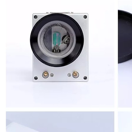
linea
Larghezza minima della linea
0,01 mm
Carattere minimo
0,15 mm
Ripetibilità
± 0,02 mm
Potenza della macchina
500 W.
Richiesta di potere
220V/50Hz
Raffreddamento ad aria
Condizioni di raffreddamento
integrata