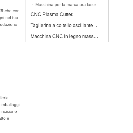
Macchina per la marcatura laser
R.
che con
CNC Plasma Cutter.
gni nel tuo
roduzione
Taglierina a coltello oscillante CNC
Macchina CNC in legno massello
leria
o imballaggi
'incisione
tto è