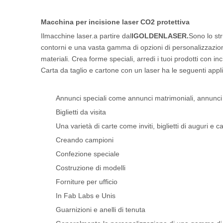
Macchina per incisione laser CO2 protettiva
Il
macchine laser.
a partire dal
IGOLDENLASER.
Sono lo str
contorni e una vasta gamma di opzioni di personalizzazione g
materiali. Crea forme speciali, arredi i tuoi prodotti con inci
Carta da taglio e cartone con un laser ha le seguenti appli
Annunci speciali come annunci matrimoniali, annunci 
Biglietti da visita
Una varietà di carte come inviti, biglietti di auguri e c
Creando campioni
Confezione speciale
Costruzione di modelli
Forniture per ufficio
In Fab Labs e Unis
Guarnizioni e anelli di tenuta