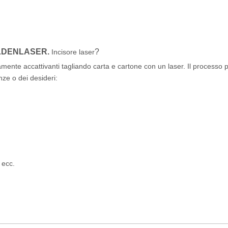
LDENLASER.
?
Incisore laser
vamente accattivanti tagliando carta e cartone con un laser. Il processo
nze o dei desideri:
 ecc.