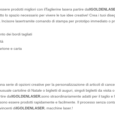
essere prodotti migliori con il
Taglierine laser
a partire dal
IGOLDENLASE
tutto lo spazio necessario per vivere le tue idee creative! Crea i tuoi dise
.
Incisore laser
tramite comando di stampa per prototipo immediato o p
o dei bordi tagliati
ità
artone e carta
na serie di opzioni creative per la personalizzazione di articoli di cancel
uale cartoline di Natale o biglietti di auguri, singoli biglietti da visita 
tire dal
IGOLDENLASER.
sono straordinariamente adatti per il taglio e l
possono essere prodotti rapidamente e facilmente. Il processo senza conta
vincenti di
IGOLDENLASER.
macchine laser.
!