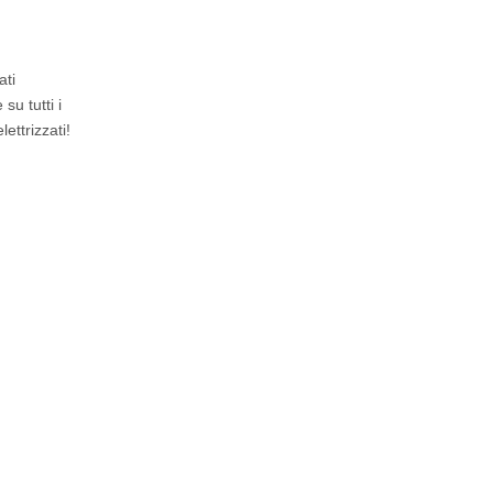
ati
su tutti i
lettrizzati!