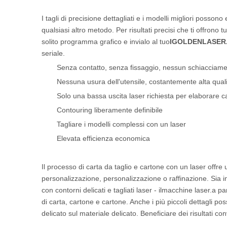
I tagli di precisione dettagliati e i modelli migliori possono 
qualsiasi altro metodo. Per risultati precisi che ti offrono 
solito programma grafico e invialo al tuo
IGOLDENLASER
seriale.
Senza contatto, senza fissaggio, nessun schiacciament
Nessuna usura dell'utensile, costantemente alta qual
Solo una bassa uscita laser richiesta per elaborare c
Contouring liberamente definibile
Tagliare i modelli complessi con un laser
Elevata efficienza economica
Il processo di carta da taglio e cartone con un laser offre u
personalizzazione, personalizzazione o raffinazione. Sia inus
con contorni delicati e tagliati laser - il
macchine laser.
a par
di carta, cartone e cartone. Anche i più piccoli dettagli 
delicato sul materiale delicato. Beneficiare dei risultati con