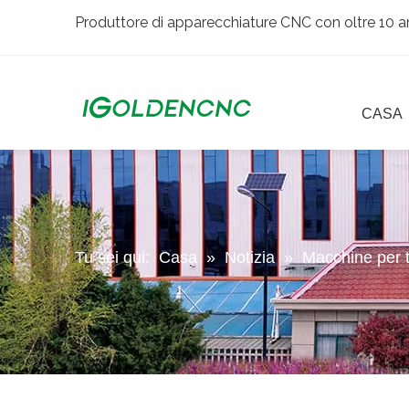
Produttore di apparecchiature CNC con oltre 10 an
CASA
Tu sei qui:
Casa
»
Notizia
»
Macchine per t