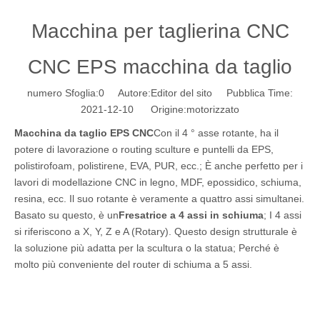
Macchina per taglierina CNC
CNC EPS macchina da taglio
numero Sfoglia:
0
Autore:Editor del sito Pubblica Time:
2021-12-10 Origine:
motorizzato
Macchina da taglio EPS CNC
Con il 4 ° asse rotante, ha il
potere di lavorazione o routing sculture e puntelli da EPS,
polistirofoam, polistirene, EVA, PUR, ecc.; È anche perfetto per i
lavori di modellazione CNC in legno, MDF, epossidico, schiuma,
resina, ecc. Il suo rotante è veramente a quattro assi simultanei.
Basato su questo, è un
Fresatrice a 4 assi in schiuma
; I 4 assi
si riferiscono a X, Y, Z e A (Rotary). Questo design strutturale è
la soluzione più adatta per la scultura o la statua; Perché è
molto più conveniente del router di schiuma a 5 assi.