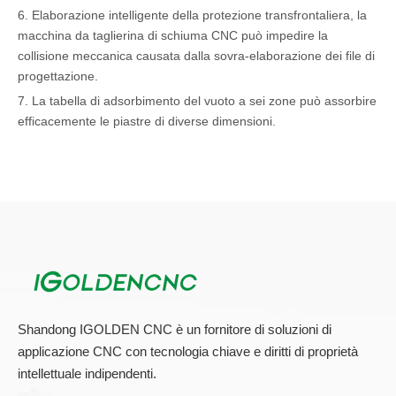
6. Elaborazione intelligente della protezione transfrontaliera, la
macchina da taglierina di schiuma CNC può impedire la
collisione meccanica causata dalla sovra-elaborazione dei file di
progettazione.
7. La tabella di adsorbimento del vuoto a sei zone può assorbire
efficacemente le piastre di diverse dimensioni.
Indipendentemente dalle dimensioni del
Macchina da taglio
EPS CNC
, produrrà inevitabilmente una certa quantità di rumore
durante il suo lavoro, che è principalmente causata dai seguenti
aspetti. Uno è il rumore che il motore del mandrino della
macchina della taglierina di schiuma CNC è in funzione, e l'altro
è il rumore anormale che la macchina per l'incisione della
schiuma emette durante l'operazione o il movimento di ciascun
asse.
Shandong IGOLDEN CNC è un fornitore di soluzioni di
Ci possono essere molte ragioni per il rumore del mandrino
applicazione CNC con tecnologia chiave e diritti di proprietà
della macchina per l'incisione della schiuma. Oltre ai problemi di
intellettuale indipendenti.
qualità come la scarsa qualità del motore del mandrino,