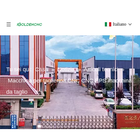
Italiano
Tu sei qui:
Casa
»
Notizia
»
Articoli tecnici
»
Macchina per taglierina CNC CNC EPS macchina
da taglio