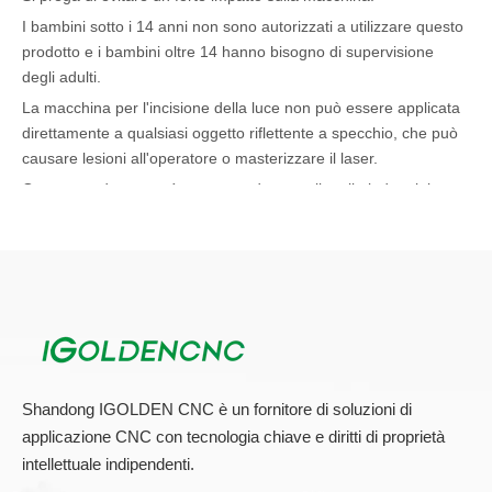
I bambini sotto i 14 anni non sono autorizzati a utilizzare questo
prodotto e i bambini oltre 14 hanno bisogno di supervisione
degli adulti.
La macchina per l'incisione della luce non può essere applicata
direttamente a qualsiasi oggetto riflettente a specchio, che può
causare lesioni all'operatore o masterizzare il laser.
Questo prodotto non è raccomandato per il taglio industriale
grazie alla sua elevata velocità di incisione.
Materiali applicabili:
Legno, bambù, giada, marmo, vetro organico, cristallo, plastica,
indumenti, carta, pelle, gomma, ceramica, vetro e altri materiali
non metallici.
Industrie applicabili:
Shandong IGOLDEN CNC è un fornitore di soluzioni di
Pubblicità, Arte e Artigianato, Pelle, Giocattoli, Abbigliamento,
applicazione CNC con tecnologia chiave e diritti di proprietà
Modello, Costruzione Tappezzeria, Ricamo computerizzato e
intellettuale indipendenti.
ritaglio, confezionamento e industria della carta.