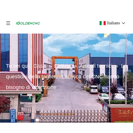
Italiano
Tu sei qui:
Casa
»
Notizia
»
Articoli tecnici
»
Le
questioni della taglierina acrilica del CNC hanno
bisogno di attenzione