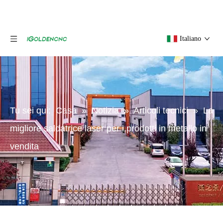
Italiano
Tu sei qui:
Casa
»
Notizia
»
Articoli tecnici
»
La
migliore saldatrice laser per i prodotti in metallo in
vendita