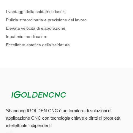
I vantaggi della saldatrice laser:
Pulizia straordinaria e precisione del lavoro
Elevata velocità di elaborazione
Input minimo di calore
Eccellente estetica della saldatura
Regolazione della profondità di penetrazione
resistenza meccanica molto elevata
Quale configurazione dovrei scegliere per la saldatrice laser?
Esistono 3 tipi di configurazioni disponibili per le macchine per la
saldatura:
Configurazione manuale
Shandong IGOLDEN CNC è un fornitore di soluzioni di
applicazione CNC con tecnologia chiave e diritti di proprietà
Configurazione semi-automatica
intellettuale indipendenti.
Configurazione automatica