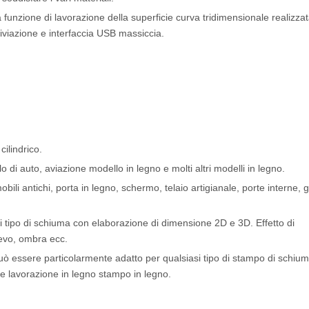
la funzione di lavorazione della superficie curva tridimensionale realizzat
hiviazione e interfaccia USB massiccia.
cilindrico.
 di auto, aviazione modello in legno e molti altri modelli in legno.
mobili antichi, porta in legno, schermo, telaio artigianale, porte interne,
si tipo di schiuma con elaborazione di dimensione 2D e 3D. Effetto di
lievo, ombra ecc.
uò essere particolarmente adatto per qualsiasi tipo di stampo di schiu
re lavorazione in legno stampo in legno.