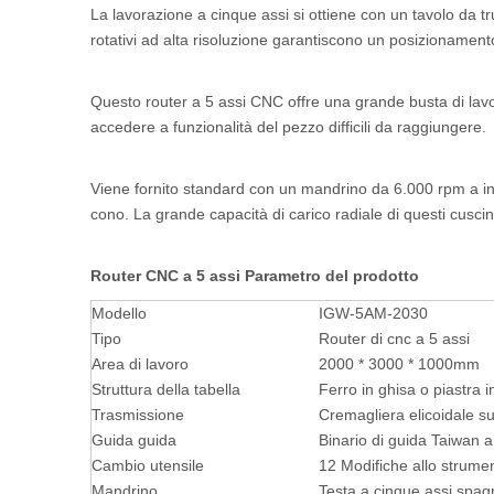
La lavorazione a cinque assi si ottiene con un tavolo da 
rotativi ad alta risoluzione garantiscono un posizionament
Questo router a 5 assi CNC offre una grande busta di lavo
accedere a funzionalità del pezzo difficili da raggiungere.
Viene fornito standard con un mandrino da 6.000 rpm a ingran
cono. La grande capacità di carico radiale di questi cuscine
Router CNC a 5 assi
Parametro del prodotto
Modello
IGW-5AM-2030
Tipo
Router di cnc a 5 assi
Area di lavoro
2000 * 3000 * 1000mm
Struttura della tabella
Ferro in ghisa o piastra i
Trasmissione
Cremagliera elicoidale sul
Guida guida
Binario di guida Taiwan a
Cambio utensile
12 Modifiche allo strume
Mandrino
Testa a cinque assi spa