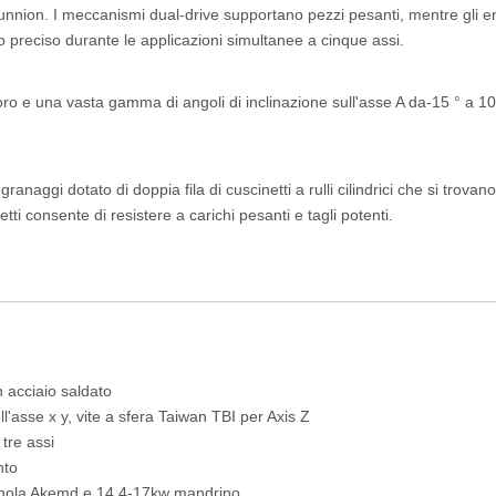
trunnion. I meccanismi dual-drive supportano pezzi pesanti, mentre gli 
o preciso durante le applicazioni simultanee a cinque assi.
ro e una vasta gamma di angoli di inclinazione sull'asse A da-15 ° a 10
aggi dotato di doppia fila di cuscinetti a rulli cilindrici che si trovano
tti consente di resistere a carichi pesanti e tagli potenti.
n acciaio saldato
l'asse x y, vite a sfera Taiwan TBI per Axis Z
 tre assi
nto
gnola Akemd e 14.4-17kw mandrino