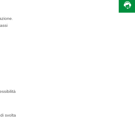
razione.
assi
ssibilità
di svolta