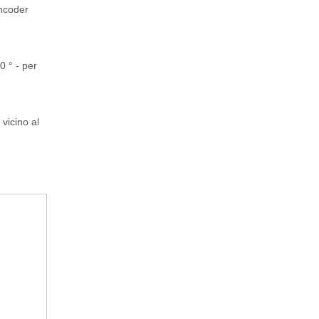
encoder
0 ° - per
 vicino al