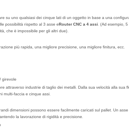
iare su uno qualsiasi dei cinque lati di un oggetto in base a una configu
e possibilità rispetto al 3 asse e
Router CNC a 4 assi
. (Ad esempio, 5 
à, che è impossibile per gli altri due).
razione più rapida, una migliore precisione, una migliore finitura, ecc.
/ girevole
 attraverso industrie di taglio dei metalli. Dalla sua velocità alla sua fle
i multi-faccia e cinque assi.
randi dimensioni possono essere facilmente caricati sul pallet. Un asse 
ntendo la lavorazione di rigidità e precisione.
n