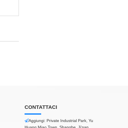
CONTATTACI
Aggiungi: Private Industrial Park, Yu

Huang Miao Town, Shanghe, Ji'nan,