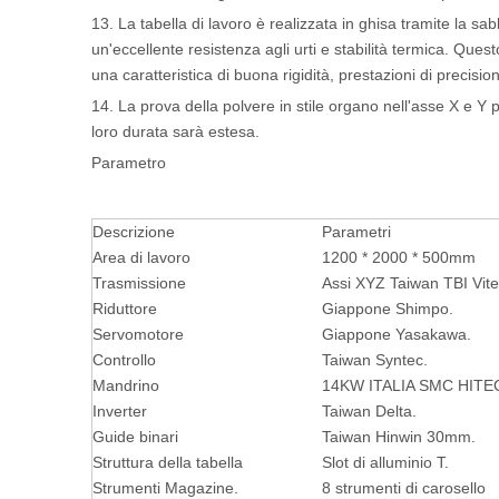
13. La tabella di lavoro è realizzata in ghisa tramite la 
un'eccellente resistenza agli urti e stabilità termica. Que
una caratteristica di buona rigidità, prestazioni di precis
14. La prova della polvere in stile organo nell'asse X e Y p
loro durata sarà estesa.
Parametro
Descrizione
Parametri
Area di lavoro
1200 * 2000 * 500mm
Trasmissione
Assi XYZ Taiwan TBI Vite
Riduttore
Giappone Shimpo.
Servomotore
Giappone Yasakawa.
Controllo
Taiwan Syntec.
Mandrino
14KW ITALIA SMC HITE
Inverter
Taiwan Delta.
Guide binari
Taiwan Hinwin 30mm.
Struttura della tabella
Slot di alluminio T.
Strumenti Magazine.
8 strumenti di carosello