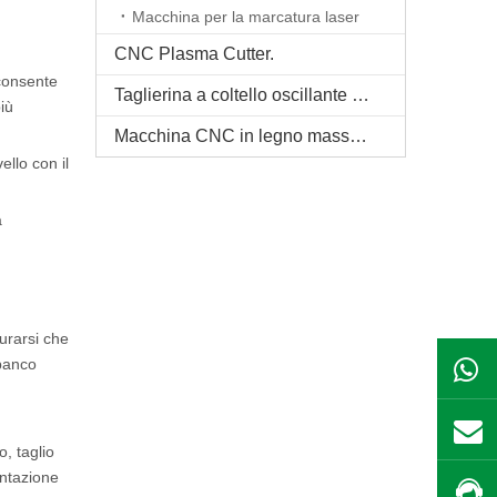
Macchina per la marcatura laser
CNC Plasma Cutter.
 consente
Taglierina a coltello oscillante CNC
iù
Macchina CNC in legno massello
ello con il
a
urarsi che
 banco
, taglio
entazione