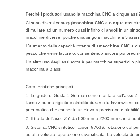
Perché i produttori usano la macchina CNC a cinque assi
Ci sono diversi vantaggi
macchina CNC a cinque assi
olt
di mullare ad un numero quasi infinito di angoli in un sing
macchine diverse, poiché una singola macchina a 3 assi n
L'aumento della capacità rotante di a
macchina CNC a ci
pezzo che viene lavorato, consentendo ancora più precisi
Un altro uso degli assi extra è per macchine superfici o pi
macchina a 3 assi.
Caratteristiche principali
1. Le guide di Guida 1.German sono montate sull'asse Z. T
l'asse z buona rigidità e stabilità durante la lavorazione c
pneumatico che consente un'elevata precisione e stabilità
2. Il tratto dell'asse Z è da 800 mm a 2200 mm che è ada
3. Sistema CNC sintetico Taiwan 5 AXIS, rotazione del punto
ad alta velocità, operazione diversificata. La velocità di fu