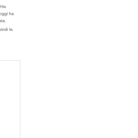
. Ha
'oggi ha
ata.
indi la