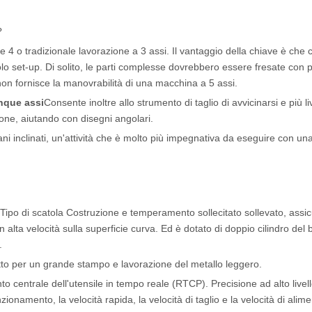
?
re 4 o tradizionale lavorazione a 3 assi. Il vantaggio della chiave è che
olo set-up. Di solito, le parti complesse dovrebbero essere fresate con p
on fornisce la manovrabilità di una macchina a 5 assi.
nque assi
Consente inoltre allo strumento di taglio di avvicinarsi e più liv
one, aiutando con disegni angolari.
ani inclinati, un'attività che è molto più impegnativa da eseguire con un
ipo di scatola Costruzione e temperamento sollecitato sollevato, assic
on alta velocità sulla superficie curva. Ed è dotato di doppio cilindro del
.
tto per un grande stampo e lavorazione del metallo leggero.
 centrale dell'utensile in tempo reale (RTCP). Precisione ad alto livello
nzionamento, la velocità rapida, la velocità di taglio e la velocità di alim