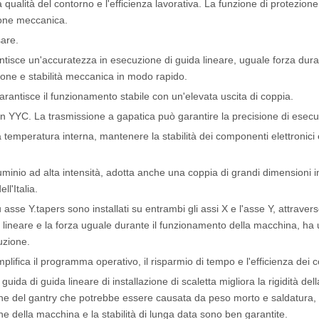
ualità del contorno e l'efficienza lavorativa. La funzione di protezione
sione meccanica.
sare.
ntisce un'accuratezza in esecuzione di guida lineare, uguale forza dura
one e stabilità meccanica in modo rapido.
 garantisce il funzionamento stabile con un'elevata uscita di coppia.
aiwan YYC. La trasmissione a gapatica può garantire la precisione di esec
 la temperatura interna, mantenere la stabilità dei componenti elettronici
alluminio ad alta intensità, adotta anche una coppia di grandi dimensioni 
l'Italia.
e Y.tapers sono installati su entrambi gli assi X e l'asse Y, attraverso
 lineare e la forza uguale durante il funzionamento della macchina, ha
uzione.
lifica il programma operativo, il risparmio di tempo e l'efficienza dei co
da di guida lineare di installazione di scaletta migliora la rigidità dell
ne del gantry che potrebbe essere causata da peso morto e saldatura, 
ne della macchina e la stabilità di lunga data sono ben garantite.