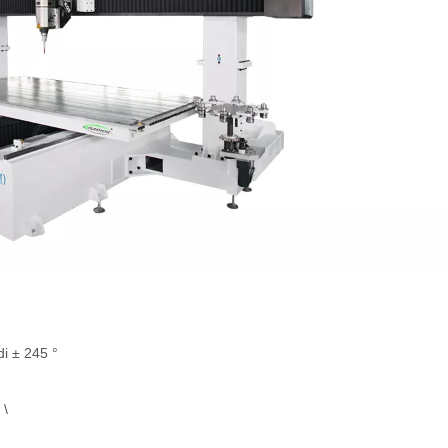
di ± 245 °
 \