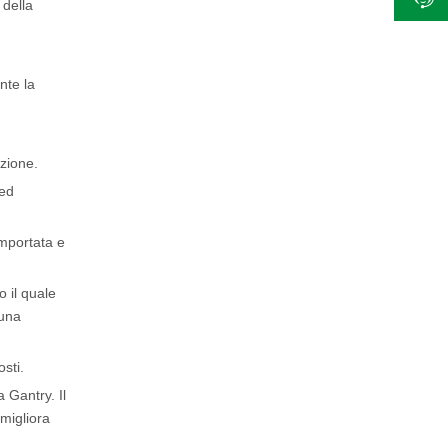
 della
nte la
uzione.
 ed
importata e
 il quale
 una
sti.
a Gantry. Il
migliora