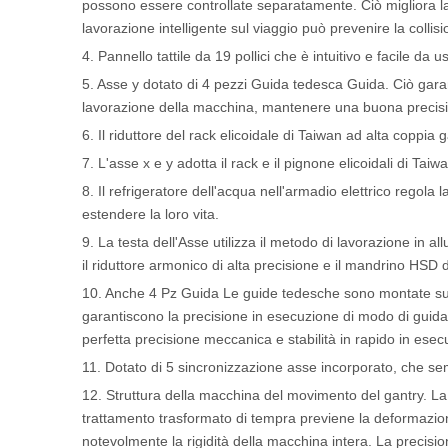
possono essere controllate separatamente. Ciò migliora la q
lavorazione intelligente sul viaggio può prevenire la colli
4. Pannello tattile da 19 pollici che è intuitivo e facile da u
5. Asse y dotato di 4 pezzi Guida tedesca Guida. Ciò gara
lavorazione della macchina, mantenere una buona precisi
6. Il riduttore del rack elicoidale di Taiwan ad alta coppia
7. L'asse x e y adotta il rack e il pignone elicoidali di T
8. Il refrigeratore dell'acqua nell'armadio elettrico regola
estendere la loro vita.
9. La testa dell'Asse utilizza il metodo di lavorazione in 
il riduttore armonico di alta precisione e il mandrino HSD del
10. Anche 4 Pz Guida Le guide tedesche sono montate su ass
garantiscono la precisione in esecuzione di modo di guida
perfetta precisione meccanica e stabilità in rapido in esec
11. Dotato di 5 sincronizzazione asse incorporato, che semp
12. Struttura della macchina del movimento del gantry. La gui
trattamento trasformato di tempra previene la deformazio
notevolmente la rigidità della macchina intera. La precisio