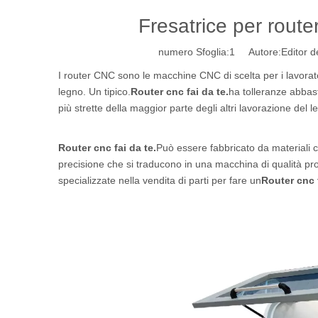
Fresatrice per route
numero Sfoglia:
1
Autore:Editor de
I router CNC sono le macchine CNC di scelta per i lavorato
legno. Un tipico.
Router cnc fai da te.
ha tolleranze abbast
più strette della maggior parte degli altri lavorazione del le
Router cnc fai da te.
Può essere fabbricato da materiali che
precisione che si traducono in una macchina di qualità prof
specializzate nella vendita di parti per fare un
Router cnc f