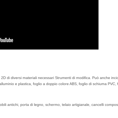
D 2D di diversi materiali necessari Strumenti di modifica. Può anche inci
lluminio e plastica, foglio a doppio colore ABS, foglio di schiuma PVC, f
bili antichi, porta di legno, schermo, telaio artigianale, cancelli composi