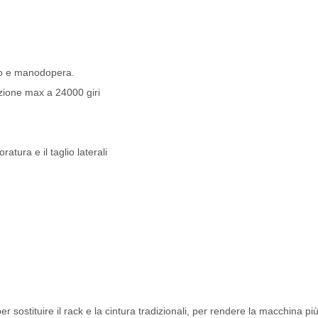
po e manodopera.
azione max a 24000 giri
atura e il taglio laterali
r sostituire il rack e la cintura tradizionali, per rendere la macchina pi