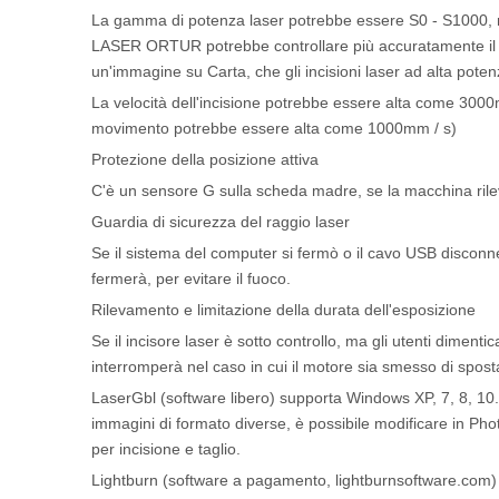
La gamma di potenza laser potrebbe essere S0 - S1000, risp
LASER ORTUR potrebbe controllare più accuratamente il ragg
un'immagine su Carta, che gli incisioni laser ad alta poten
La velocità dell'incisione potrebbe essere alta come 3000mm 
movimento potrebbe essere alta come 1000mm / s)
Protezione della posizione attiva
C'è un sensore G sulla scheda madre, se la macchina rileva
Guardia di sicurezza del raggio laser
Se il sistema del computer si fermò o il cavo USB disconness
fermerà, per evitare il fuoco.
Rilevamento e limitazione della durata dell'esposizione
Se il incisore laser è sotto controllo, ma gli utenti dimenti
interromperà nel caso in cui il motore sia smesso di spostar
LaserGbl (software libero) supporta Windows XP, 7, 8, 10.
immagini di formato diverse, è possibile modificare in Ph
per incisione e taglio.
Lightburn (software a pagamento, lightburnsoftware.com) 