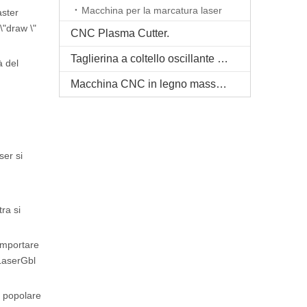
Macchina per la marcatura laser
aster
\"draw \"
CNC Plasma Cutter.
Taglierina a coltello oscillante CNC
à del
Macchina CNC in legno massello
ser si
tra si
importare
 LaserGbl
ù popolare