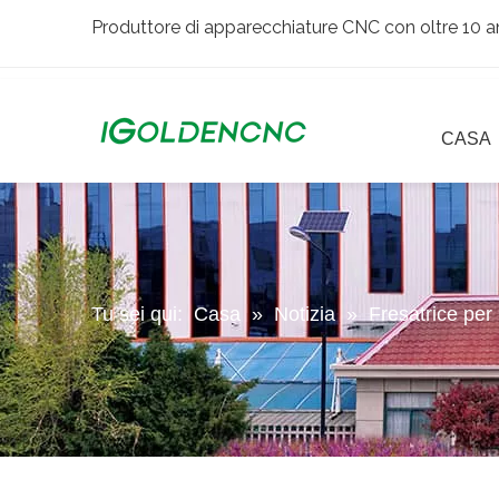
Produttore di apparecchiature CNC con oltre 10 an
CASA
Tu sei qui:
Casa
»
Notizia
»
Fresatrice per 