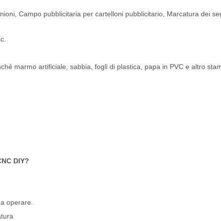
nioni, Campo pubblicitaria per cartelloni pubblicitario, Marcatura dei seg
c.
onché marmo artificiale, sabbia, fogli di plastica, papa in PVC e altro st
 CNC DIY?
da operare.
atura