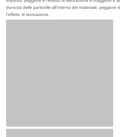
impurità, peggiore è l'effetto di lavorazione e maggiore è la
durezza delle particelle all'interno del materiale, peggiore è
l'effetto di lavorazione.