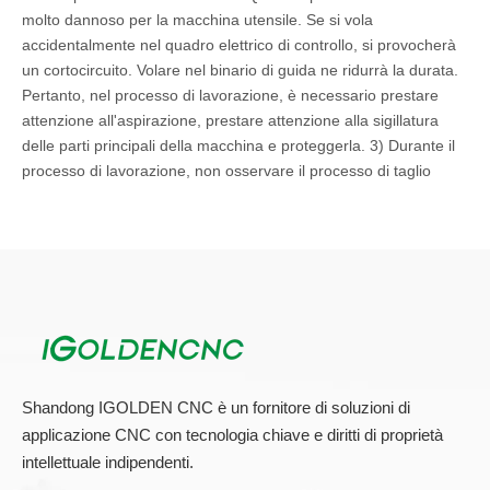
molto dannoso per la macchina utensile. Se si vola
accidentalmente nel quadro elettrico di controllo, si provocherà
un cortocircuito. Volare nel binario di guida ne ridurrà la durata.
Pertanto, nel processo di lavorazione, è necessario prestare
attenzione all'aspirazione, prestare attenzione alla sigillatura
delle parti principali della macchina e proteggerla. 3) Durante il
processo di lavorazione, non osservare il processo di taglio
troppo da vicino per evitare trucioli volanti e ferire gli occhi.
Quando il motore del mandrino è in funzione, l'ambiente di
lavorazione deve essere garantito e non sono consentite altre
operazioni irrilevanti sulla superficie di lavoro. 4) Durante
l'apertura e la chiusura della porta della macchina fare
attenzione a non operare violentemente. Soprattutto nel
processo di lavorazione, durante il processo di apertura e
chiusura della porta si genereranno urti e vibrazioni, che
causeranno segni di utensili sulla superficie del materiale
Shandong IGOLDEN CNC è un fornitore di soluzioni di
lavorato. 5) La velocità del mandrino deve essere impostata in
applicazione CNC con tecnologia chiave e diritti di proprietà
anticipo prima di iniziare la lavorazione. Altrimenti, poiché il
intellettuale indipendenti.
mandrino ruota lentamente appena avviato, la lavorazione inizia