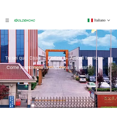
Italiano
Tu sei qui:
Casa
»
Notizia
»
Articoli tecnici
»
Come mantenere la macchina a 5 assi?