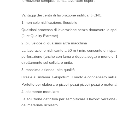
formazione semplice senza lavoratori esperti
Vantaggi dei centri di lavorazione nidificanti CNC:
1, non solo nidificazione: flessibile
Qualsiasi processo di lavorazione senza rimuovere lo spoi
(Just Quality Extreme).
2, più veloce di qualsiasi altra macchina
La lavorazione nidificante a 50 m / min, consente di rispar
perforazione (anche con lama a doppia sega) e meno di 15 \
direttamente sul cellulare unità.
3, massima azienda: alta qualità
Grazie al sistema X-Aspotum, il vuoto è condensato nell'are
Perfetto per elaborare piccoli pezzi piccoli pezzi o material
4, altamente modulare
La soluzione definitiva per semplificare il lavoro: version
del materiale richiesto.