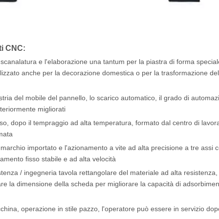
nti CNC:
 la scanalatura e l'elaborazione una tantum per la piastra di forma special
ilizzato anche per la decorazione domestica o per la trasformazione del
ustria del mobile del pannello, lo scarico automatico, il grado di automa
teriormente migliorati
o, dopo il tempraggio ad alta temperatura, formato dal centro di lavor
rmata
el marchio importato e l'azionamento a vite ad alta precisione a tre assi 
amento fisso stabile e ad alta velocità
stenza / ingegneria tavola rettangolare del materiale ad alta resistenza,
re la dimensione della scheda per migliorare la capacità di adsorbime
cchina, operazione in stile pazzo, l'operatore può essere in servizio do