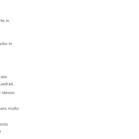
te in
tubo in
rato
uadrati.
o stesso
iare molto
mento
r