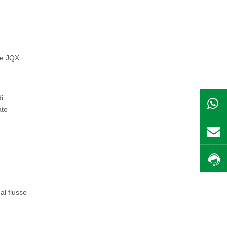
se JQX
i
ato
al flusso