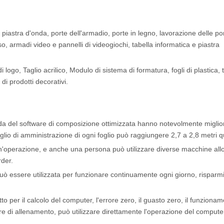
 piastra d'onda, porte dell'armadio, porte in legno, lavorazione delle por
o, armadi video e pannelli di videogiochi, tabella informatica e piastra
i logo, Taglio acrilico, Modulo di sistema di formatura, fogli di plastica, 
i prodotti decorativi.
enda del software di composizione ottimizzata hanno notevolmente miglio
iglio di amministrazione di ogni foglio può raggiungere 2,7 a 2,8 metri q
un'operazione, e anche una persona può utilizzare diverse macchine all
der.
 essere utilizzata per funzionare continuamente ogni giorno, risparm
o per il calcolo del computer, l'errore zero, il guasto zero, il funziona
ore di allenamento, può utilizzare direttamente l'operazione del compute