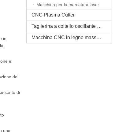
Macchina per la marcatura laser
CNC Plasma Cutter.
Taglierina a coltello oscillante CNC
Macchina CNC in legno massello
e in
la
zione e
azione del
consente di
nto
po una