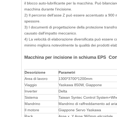
il blocco auto-lubrificante per la macchina. Può bilanciare
macchina durante l'incisione.
2) Il percorso dell'asse Z può essere accentuato a 900 m
spessore.
3) I documenti di progettazione della protezione transfr
causato dall'impatto meccanico.
4) La velocità di elaborazione diversificata può essere co
minimo migliora notevolmente la qualità dei prodotti elabo
Con
Macchina per incisione in schiuma EPS
Descrizione
Parametri
Area di lavoro
1300*3700*1200mm
Viaggio
Yaskawa 850W, Giappone
Inverter
Delta
Sistema
Taiwan Syntec Control System+Whe
Mandrino
Mandrino di raffreddamento ad ar
Il motore
Giappone Servo Yaskawa
Rack
Asse x, Y Asse 960mm elicoidale