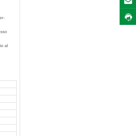
er-
esso
io al