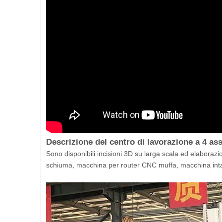
Descrizione del centro di lavorazione a 4 as
Sono disponibili incisioni 3D su larga scala ed elabora
schiuma, macchina per router CNC muffa, macchina int