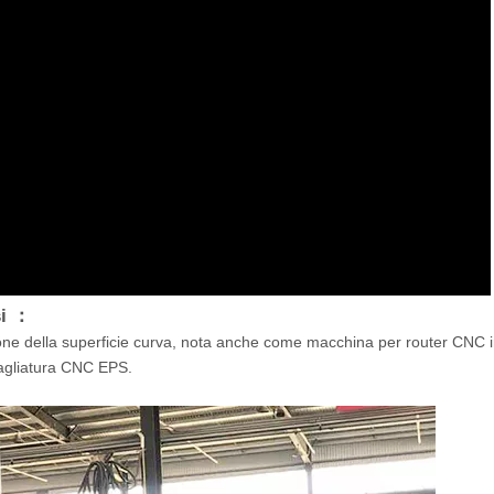
si ：
zione della superficie curva, nota anche come macchina per router CNC 
agliatura CNC EPS.